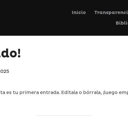
Inicio
Transparenc
Bibl
do!
2025
a es tu primera entrada. Edítala o bórrala, ¡luego emp