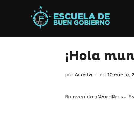
Saltar
al
contenido
¡Hola mun
Publicado
por
Acosta
en
10 enero, 
el
Bienvenido a WordPress. Est