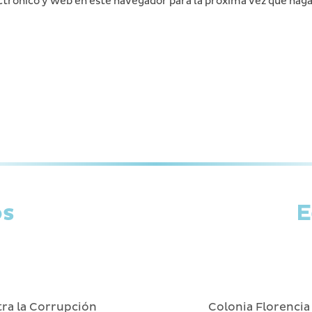
trónico y web en este navegador para la próxima vez que hag
os
E
tra la Corrupción
Colonia Florencia